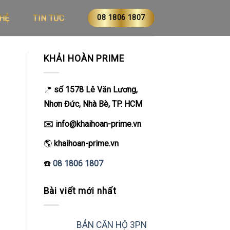
08 1806 1807
 HỆ
TIN TỨC
KHẢI HOÀN PRIME
📍
số 1578
Lê Văn Lương,
Nhơn Đức, Nhà Bè, TP. HCM
✉️ info@khaihoan-prime.vn
🌎
khaihoan-prime.vn
☎️
08 1806 1807
Bài viết mới nhất
BÁN CĂN HỘ 3PN