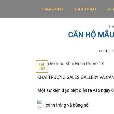
Skip
TRANG CHỦ
GIỚI THIỆU
VỊ 
to
content
TI
CĂN HỘ MẪU
POSTED
04
Th3
KHAI TRƯƠNG SALES GALLERY VÀ CĂ
Một sự kiện đặc biệt diễn ra vào ngày
Hoành tráng và bùng nổ