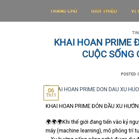
Skip
TRANG CHỦ
GIỚI THIỆU
VỊ 
to
content
TI
KHAI HOAN PRIME 
CUỘC SỐNG 
POSTED
06
Th11
KHAI HOAN PRIME ĐÓN ĐẦU XU HƯỚN
🌍🌍🌍Khi thế giới đang tiến vào kỷ nguy
máy (machine learning), mô phỏng trí 