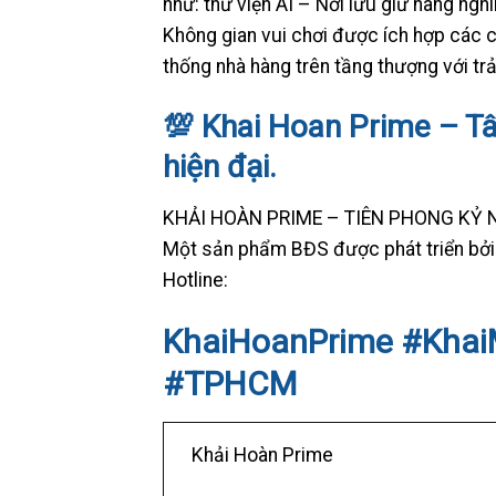
như: thư viện AI – Nơi lưu giữ hàng ngh
Không gian vui chơi được ích hợp các c
thống nhà hàng trên tầng thượng với tr
💯 Khai Hoan Prime – T
hiện đại.
KHẢI HOÀN PRIME – TIÊN PHONG KỶ 
Một sản phẩm BĐS được phát triển bởi
Hotline:
KhaiHoanPrime #Kha
#TPHCM
Khải Hoàn Prime