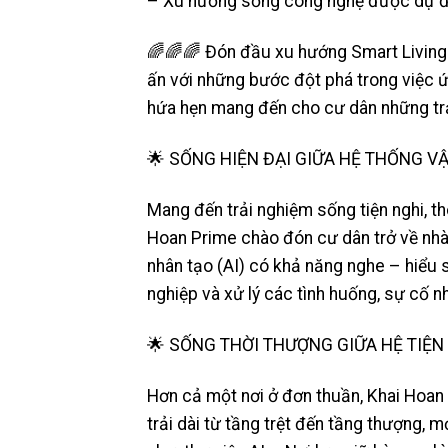
– Xu hướng sống công nghệ được dự đoán
🌈🌈🌈 Đón đầu xu hướng Smart Living 
ấn với những bước đột phá trong việc 
hứa hẹn mang đến cho cư dân những trả
🌟 SỐNG HIỆN ĐẠI GIỮA HỆ THỐNG V
Mang đến trải nghiệm sống tiện nghi, thô
Hoan Prime chào đón cư dân trở về nhà 
nhân tạo (AI) có khả năng nghe – hiểu 
nghiệp và xử lý các tình huống, sự cố n
🌟 SỐNG THỜI THƯỢNG GIỮA HỆ TIỆN
Hơn cả một nơi ở đơn thuần, Khai Hoan P
trải dài từ tầng trệt đến tầng thượng, 