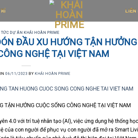
LIÊN
TRÍ
N TỨC DỰ ÁN KHẢI HOÀN PRIME
ĐÓN ĐẦU XU HƯỚNG TẬN HƯỞNG
CÔNG NGHỆ TẠI VIỆT NAM
 ON
06/11/2023
BY
KHẢI HOÀN PRIME
G TẬN HƯỞNG CUỘC SỐNG CÔNG NGHỆ TẠI VIỆT NAM
ên 4.0 với trí tuệ nhân tạo (AI), việc ứng dụng hệ thống họ
tuệ của con người để phục vụ con người đã mở ra Smart Liv