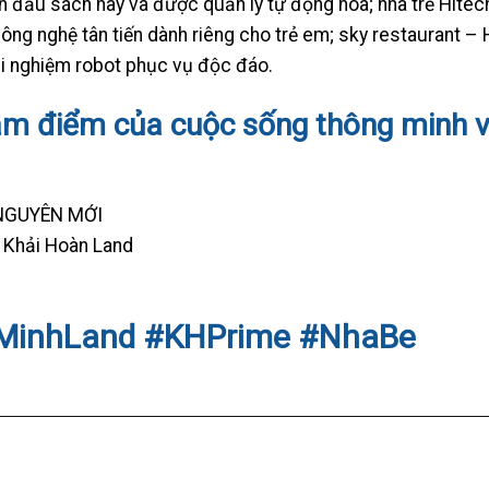
ìn đầu sách hay và được quản lý tự động hóa; nhà trẻ Hitec
ông nghệ tân tiến dành riêng cho trẻ em; sky restaurant – 
ải nghiệm robot phục vụ độc đáo.
âm điểm của cuộc sống thông minh 
NGUYÊN MỚI
 Khải Hoàn Land
iMinhLand #KHPrime #NhaBe