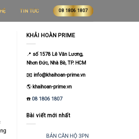
08 1806 1807
 HỆ
TIN TỨC
KHẢI HOÀN PRIME
📍
số 1578
Lê Văn Lương,
Nhơn Đức, Nhà Bè, TP. HCM
✉️ info@khaihoan-prime.vn
🌎
khaihoan-prime.vn
☎️
08 1806 1807
Bài viết mới nhất
c
ing
BÁN CĂN HỘ 3PN