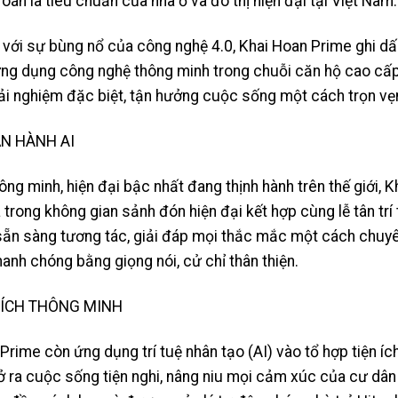
 là tiêu chuẩn của nhà ở và đô thị hiện đại tại Việt Nam.
với sự bùng nổ của công nghệ 4.0, Khai Hoan Prime ghi d
ứng dụng công nghệ thông minh trong chuỗi căn hộ cao cấp
i nghiệm đặc biệt, tận hưởng cuộc sống một cách trọn vẹ
ẬN HÀNH AI
ng minh, hiện đại bậc nhất đang thịnh hành trên thế giới, K
trong không gian sảnh đón hiện đại kết hợp cùng lễ tân trí 
sẵn sàng tương tác, giải đáp mọi thắc mắc một cách chuye
hanh chóng bằng giọng nói, cử chỉ thân thiện.
 ÍCH THÔNG MINH
rime còn ứng dụng trí tuệ nhân tạo (AI) vào tổ hợp tiện íc
mở ra cuộc sống tiện nghi, nâng niu mọi cảm xúc của cư dân