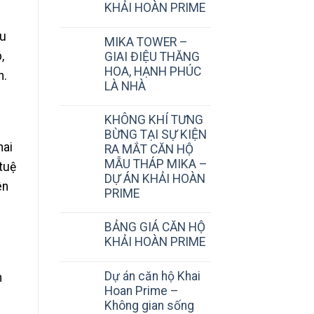
KHẢI HOÀN PRIME
ấu
MIKA TOWER –
,
GIAI ĐIỆU THĂNG
HOA, HẠNH PHÚC
n.
LÀ NHÀ
KHÔNG KHÍ TƯNG
BỪNG TẠI SỰ KIỆN
hai
RA MẮT CĂN HỘ
MẪU THÁP MIKA –
tuệ
DỰ ÁN KHẢI HOÀN
̂n
PRIME
BẢNG GIÁ CĂN HỘ
KHẢI HOÀN PRIME
Dự án căn hộ Khai
h
Hoan Prime –
Không gian sống