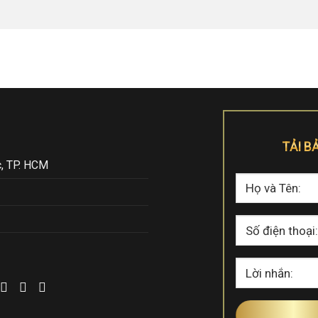
TẢI B
, TP. HCM