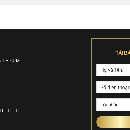
TẢI B
, TP. HCM