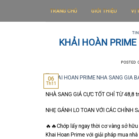
Skip
TRANG CHỦ
GIỚI THIỆU
VỊ 
to
content
TI
KHẢI HOÀN PRIME
POSTED
06
Th11
NHÀ SANG GIÁ CỰC TỐT CHỈ TỪ 48,8 tr
NHẸ GÁNH LO TOAN VỚI CÁC CHÍNH 
🔥🔥Chớp lấy ngay thời cơ vàng sở hữu 
Khai Hoan Prime với giải pháp mua nhà đ