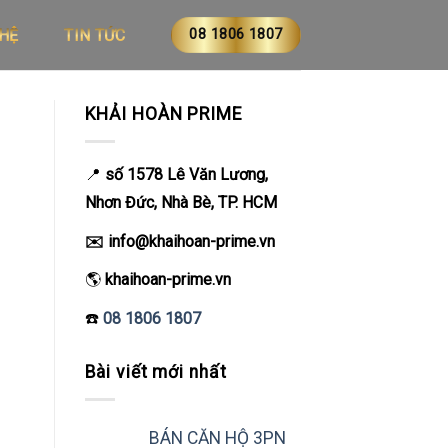
08 1806 1807
 HỆ
TIN TỨC
KHẢI HOÀN PRIME
📍
số 1578
Lê Văn Lương,
Nhơn Đức, Nhà Bè, TP. HCM
✉️ info@khaihoan-prime.vn
🌎
khaihoan-prime.vn
☎️
08 1806 1807
Bài viết mới nhất
BÁN CĂN HỘ 3PN